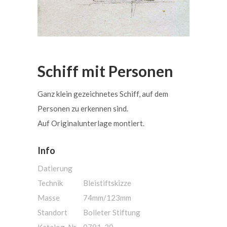
Schiff mit Personen
Ganz klein gezeichnetes Schiff, auf dem
Personen zu erkennen sind.
Auf Originalunterlage montiert.
Info
Datierung
Technik
Bleistiftskizze
Masse
74mm/123mm
Standort
Bolleter Stiftung
Katalog-Nr.
0781-20