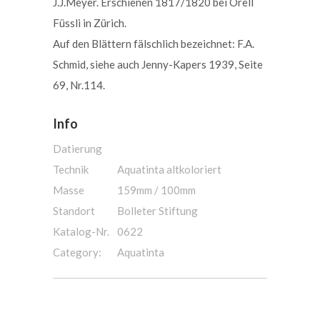
J.J.Meyer. Erschienen 1817/1820 bei Orell
Füssli in Zürich.
Auf den Blättern fälschlich bezeichnet: F.A.
Schmid, siehe auch Jenny-Kapers 1939, Seite
69, Nr.114.
Info
Datierung
Technik
Aquatinta altkoloriert
Masse
159mm / 100mm
Standort
Bolleter Stiftung
Katalog-Nr.
0622
Category:
Aquatinta