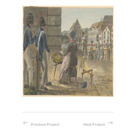
, im
Bei der Hauptwache in Zürich,
en
1814
Aquarell
Previous Project
Next Project