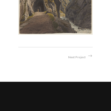
Aquarell
/
Bleistift
Next Project