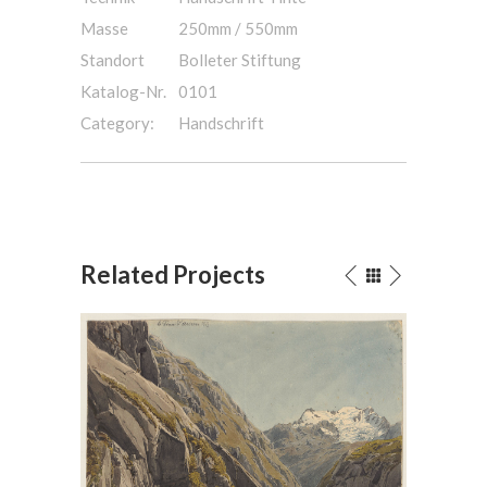
Masse
250mm / 550mm
Standort
Bolleter Stiftung
Katalog-Nr.
0101
Category:
Handschrift
Related Projects
rich,
Das Urnerloch 1819(?)
H