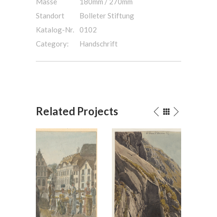
Masse
180mm / 270mm
Standort
Bolleter Stiftung
Katalog-Nr.
0102
Category:
Handschrift
Related Projects
rich,
Das Urnerloch 1819(?)
Aquarell
/
Bleistift