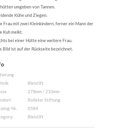
phütten umgeben von Tannen.
idende Kühe und Ziegen.
e Frau mit zwei Kleinkindern, ferner ein Mann der
e Kuh melkt.
hts bei einer Hütte eine weitere Frau.
 Bild ist auf der Rückseite bezeichnet.
fo
tierung
chnik
Bleistift
sse
278mm / 210mm
andort
Bolleter Stiftung
talog-Nr.
0584
tegory:
Bleistift