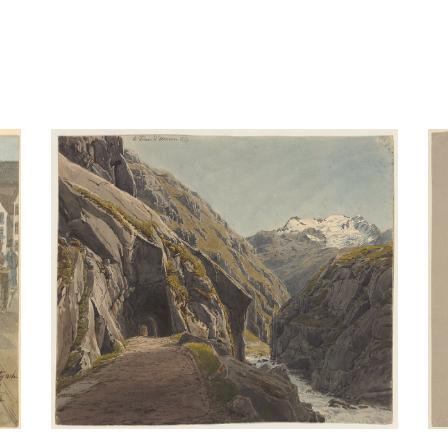
Hofbrücke Luzern 1820
Aquarell
/
Bleistift