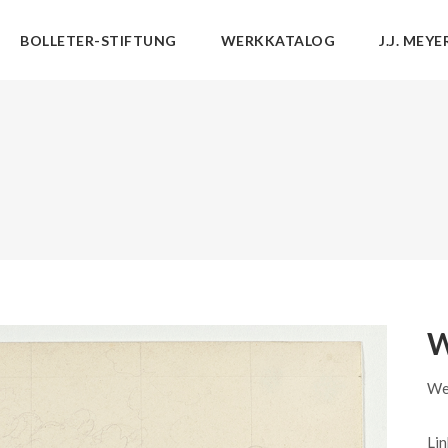
BOLLETER-STIFTUNG
WERKKATALOG
J.J. MEYE
W
We
Lin