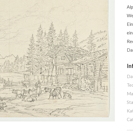
Al
We
Ein
ein
Rec
Das
In
Da
Te
Ma
St
Ka
Ca