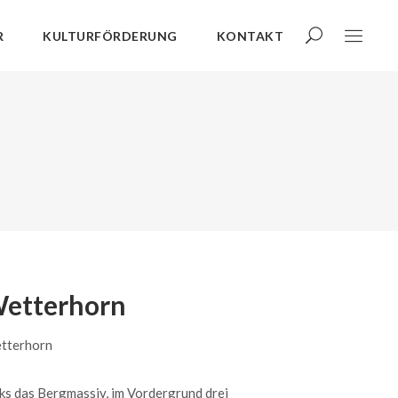
R
KULTURFÖRDERUNG
KONTAKT
etterhorn
tterhorn
ks das Bergmassiv, im Vordergrund drei