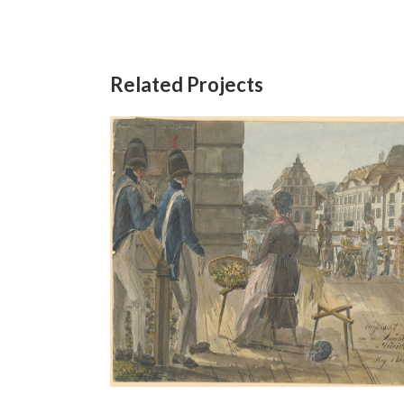
Related Projects
 Zürich,
Das Urnerloch 1819(?)
Aquarell
/
Bleistift