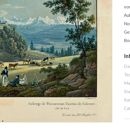
vo
Au
No
Ge
Bo
In
Da
Te
Ma
St
Ka
Ca