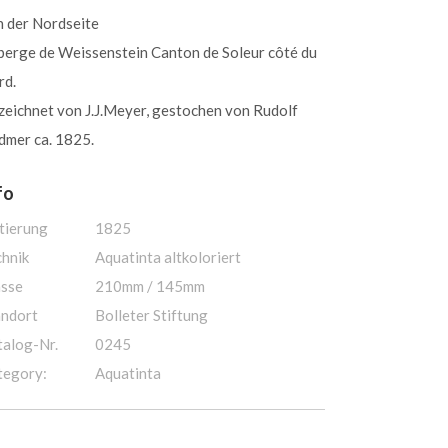
n der Nordseite
berge de Weissenstein Canton de Soleur côté du
rd.
zeichnet von J.J.Meyer, gestochen von Rudolf
dmer ca. 1825.
fo
tierung
1825
chnik
Aquatinta altkoloriert
sse
210mm / 145mm
andort
Bolleter Stiftung
talog-Nr.
0245
tegory:
Aquatinta