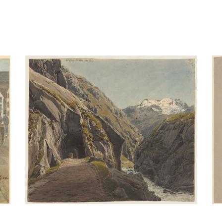
9(?)
Hofbrücke Luzern 1820
Aquarell
/
Bleistift