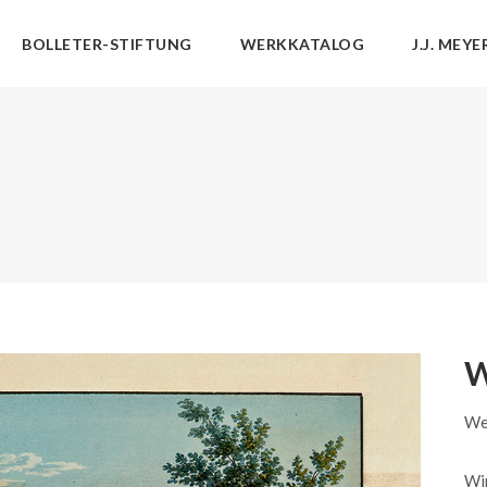
BOLLETER-STIFTUNG
WERKKATALOG
J.J. MEYE
W
We
Wi