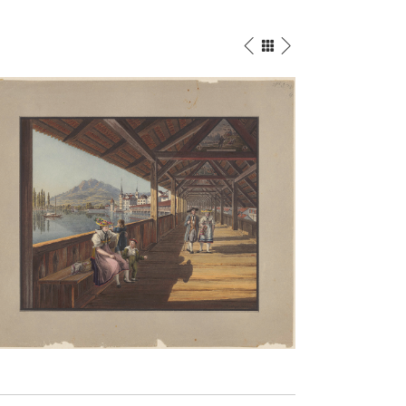
 1820
Die Tellskapelle, 1819
Aquarell
/
Bleistift