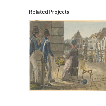
Related Projects
 Hauptwache in Zürich,
Das Urnerl
1814
Aquarell
Aquarell