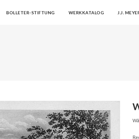
BOLLETER-STIFTUNG
WERKKATALOG
J.J. MEYE
W
Wä
Rec