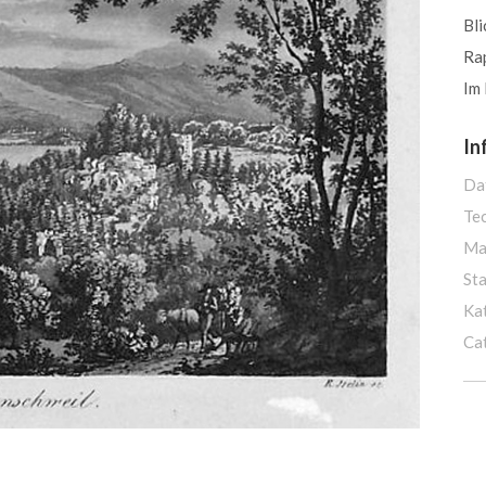
Bli
Ra
Im 
In
Da
Te
Ma
St
Ka
Ca