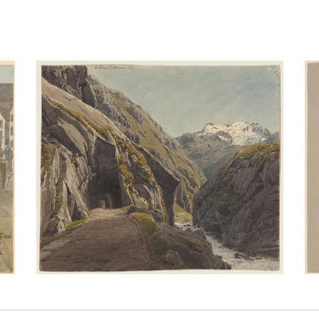
och 1819(?)
Hofbrücke Luzern
/
Bleistift
Aquarell
/
Bleistift