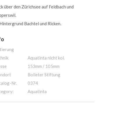
ck über den Zürichsee auf Feldbach und
pperswil.
Hintergrund Bachtel und Ricken.
fo
tierung
chnik
Aquatinta nicht kol.
sse
153mm / 105mm
andort
Bolleter Stiftung
talog-Nr.
0374
tegory:
Aquatinta