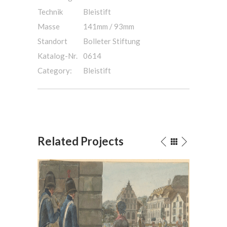
Technik
Bleistift
Masse
141mm / 93mm
Standort
Bolleter Stiftung
Katalog-Nr.
0614
Category:
Bleistift
Related Projects
, im
Bei der Hauptwache in Zürich,