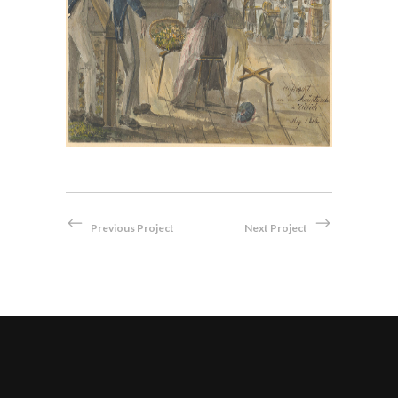
en
1814
Aquarell
Previous Project
Next Project