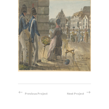
, im
Bei der Hauptwache in Zürich,
en
1814
Aquarell
Previous Project
Next Project