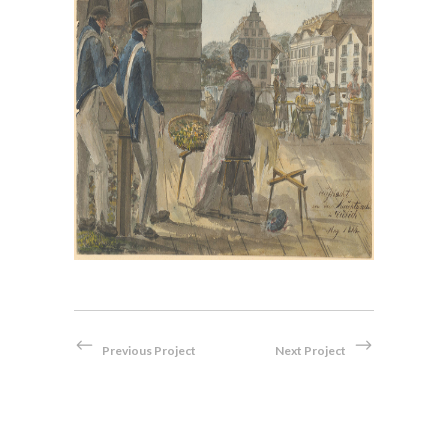
, im
Bei der Hauptwache in Zürich,
en
1814
Aquarell
Previous Project
Next Project