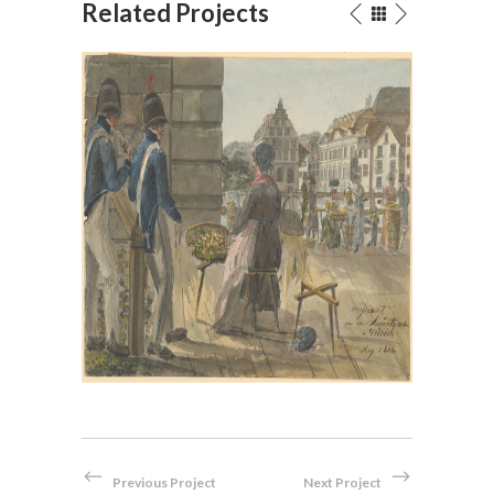
Related Projects
, im
Bei der Hauptwache in Zürich,
en
1814
Aquarell
Previous Project
Next Project