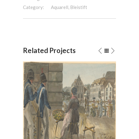
Category:
Aquarell, Bleistift
Related Projects
Bei der Hauptwache in Zürich,
Das Urn
1814
Aqu
Aquarell