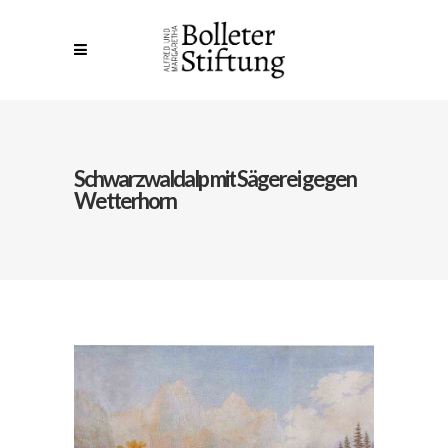
Schwarzwaldalp mit Sägerei gegen
Wetterhorn