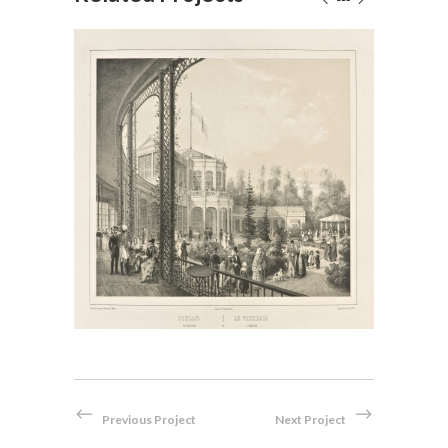
Le
rhof
Le Vauxhall à Pavlofsky
Drucke
/
Lithographie
Previous Project
Next Project