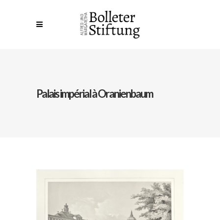
Palais impérial à Oranienbaum