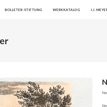
BOLLETER-STIFTUNG
WERKKATALOG
J.J. MEYE
ter
N
Neu
Neu