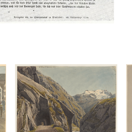
as Urnerloch 1819(?)
Hofbrüc
Aquarell
/
Bleistift
Aqua