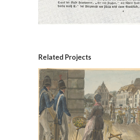
Related Projects
Bei der Hauptwache in Zürich,
D
1814
Aquarell