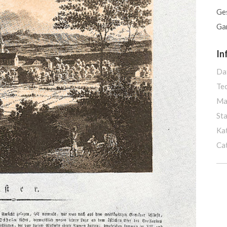
Ge
Gan
In
Da
Te
Ma
St
Ka
Ca