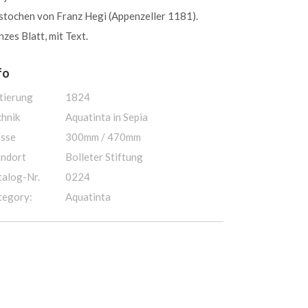
stochen von Franz Hegi (Appenzeller 1181).
zes Blatt, mit Text.
fo
tierung
1824
chnik
Aquatinta in Sepia
sse
300mm / 470mm
andort
Bolleter Stiftung
talog-Nr.
0224
tegory:
Aquatinta