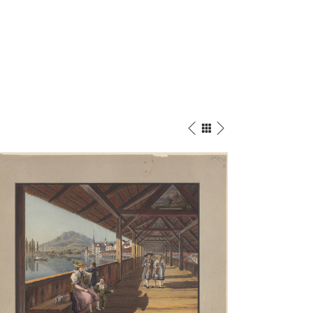
Die
Tellskapelle,
ke Luzern 1820
1819
rell
/
Bleistift
Aquarell
/
Bleistift