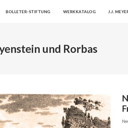
BOLLETER-STIFTUNG
WERKKATALOG
J.J. MEYE
eyenstein und Rorbas
N
F
Neu