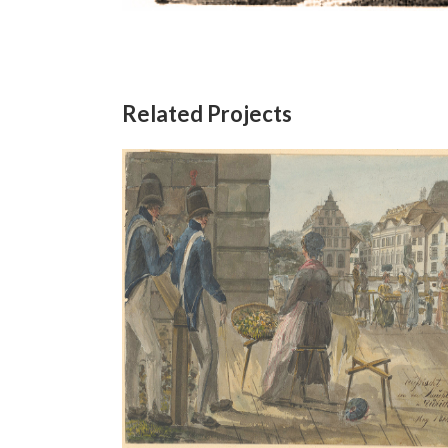
Related Projects
e in Zürich,
Das Urnerloch 1819(?
Aquarell
/
Bleistift