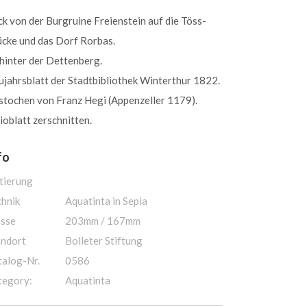
ck von der Burgruine Freienstein auf die Töss-
ücke und das Dorf Rorbas.
hinter der Dettenberg.
jahrsblatt der Stadtbibliothek Winterthur 1822.
stochen von Franz Hegi (Appenzeller 1179).
ioblatt zerschnitten.
fo
tierung
chnik
Aquatinta in Sepia
sse
203mm / 167mm
andort
Bolleter Stiftung
talog-Nr.
0586
tegory:
Aquatinta