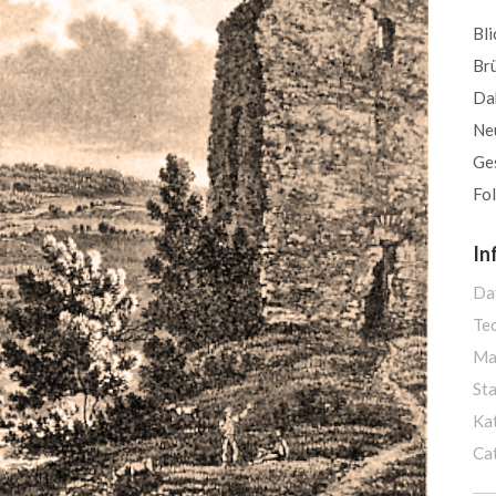
Bli
Br
Da
Neu
Ge
Fol
In
Da
Te
Ma
St
Ka
Ca