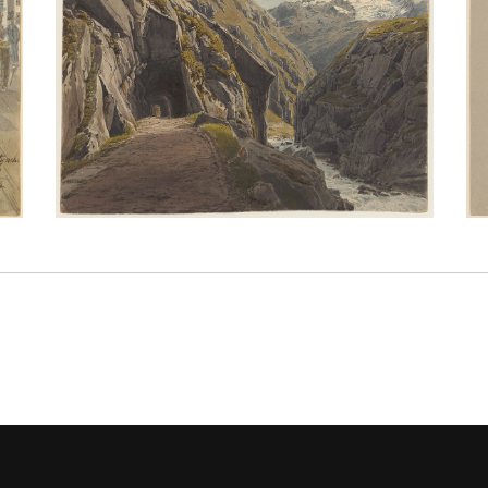
Hofbrücke Luzern 1820
Aquarell
/
Bleistift