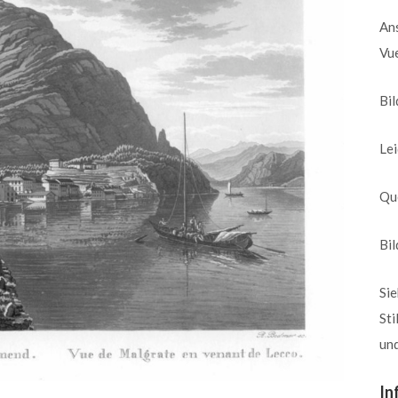
An
Vue
Bil
Lei
Que
Bi
Sie
Sti
und
In