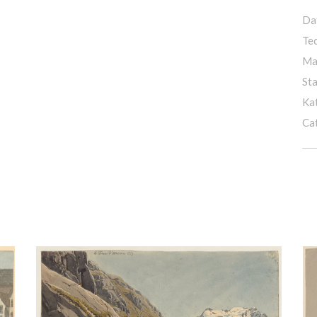
Da
Te
Ma
St
Ka
Ca