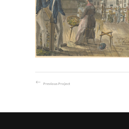
n Zürich,
Das Urnerloch 1819(?)
Aquarell
/
Bleistift
Previous Project