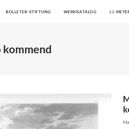
BOLLETER-STIFTUNG
WERKKATALOG
J.J. MEYE
co kommend
M
k
Ma