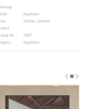
tierung
chnik
Aquatinta
sse
193mm / 145mm
andort
talog-Nr.
1587
tegory:
Aquatinta