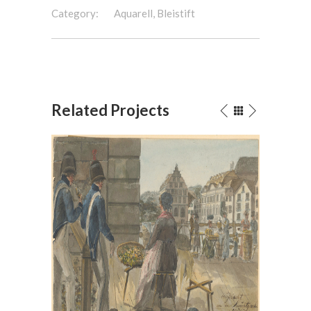
Category:
Aquarell, Bleistift
Related Projects
Bei der Hauptwache in Zürich,
Das Ur
1814
Aq
Aquarell