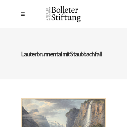
Lauterbrunnental mit Staubbachfall