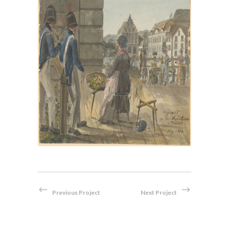
, im
Bei der Hauptwache in Zürich,
en
1814
Aquarell
Previous Project
Next Project