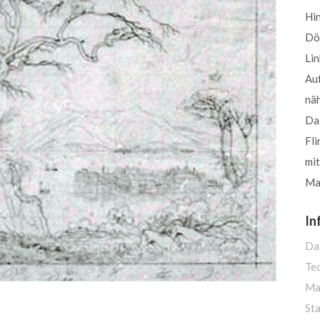
Hin
Dö
Li
Auf
näh
Das
Fli
mit
Man
In
Da
Te
Ma
St