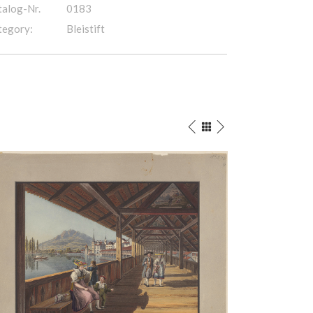
talog-Nr.
0183
tegory:
Bleistift
Die Tellskapelle, 1819
Aquarell
/
Bleistift