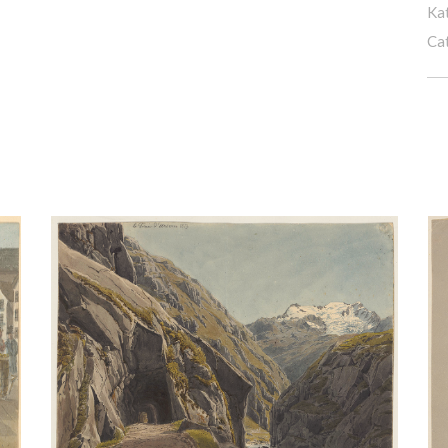
Ka
Ca
819(?)
Hofbrücke Luzern 1820
ft
Aquarell
/
Bleistift