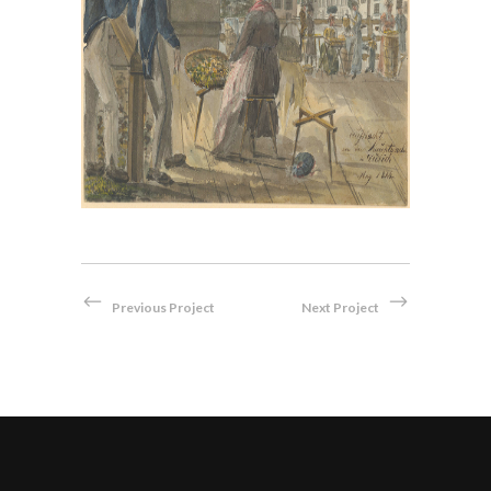
, im
Bei der Hauptwache in Zürich,
en
1814
Aquarell
Previous Project
Next Project