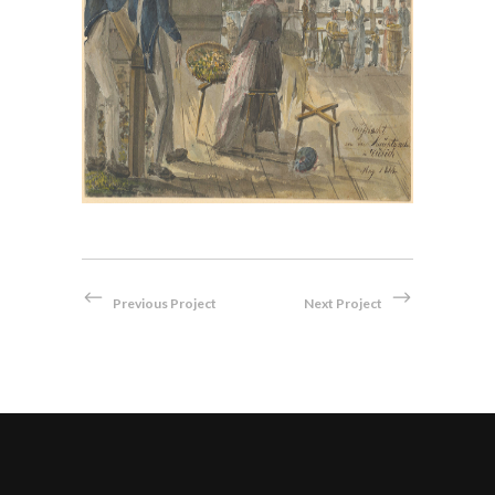
, im
Bei der Hauptwache in Zürich,
en
1814
Aquarell
Previous Project
Next Project