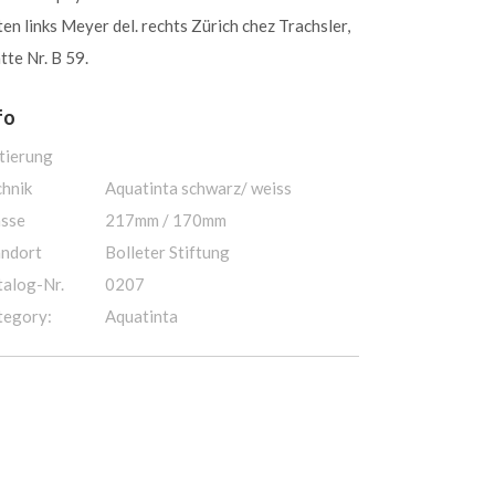
en links Meyer del. rechts Zürich chez Trachsler,
tte Nr. B 59.
fo
tierung
chnik
Aquatinta schwarz/ weiss
sse
217mm / 170mm
andort
Bolleter Stiftung
talog-Nr.
0207
tegory:
Aquatinta