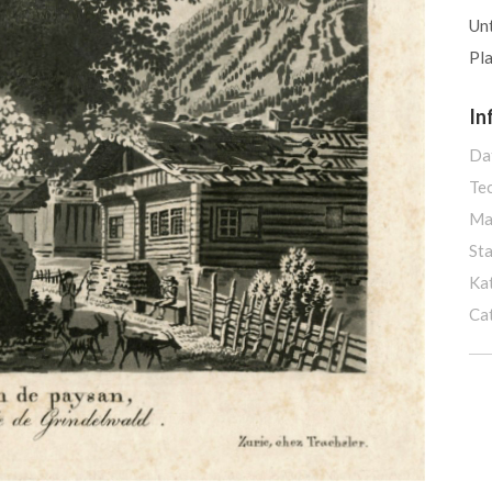
Unt
Pla
In
Da
Te
Ma
St
Ka
Ca