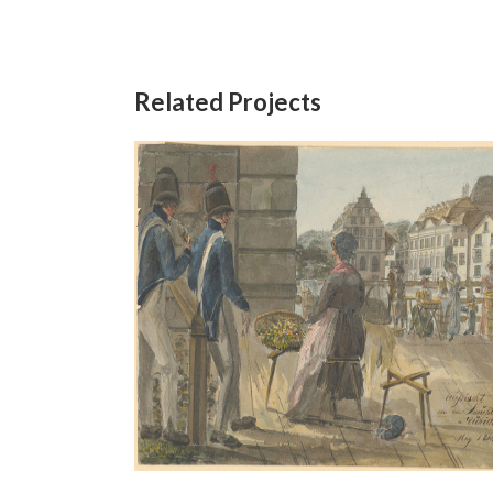
Related Projects
Zürich,
Das Urnerloch 1819(?)
Aquarell
/
Bleistift