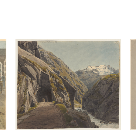
Hofbrücke Luzern 1820
Aquarell
/
Bleistift