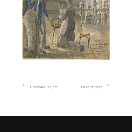
, im
Bei der Hauptwache in Zürich,
en
1814
Aquarell
Previous Project
Next Project