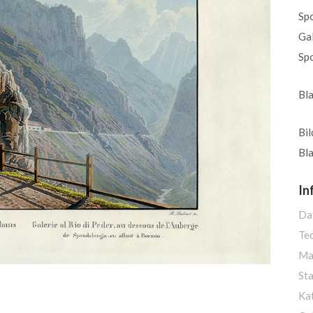
Sp
Gal
Spo
Bla
Bi
Bl
In
Da
Te
Ma
St
Ka