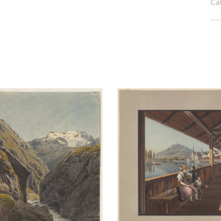
Ca
Hofbrücke Luzern 1820
Aquarell
/
Bleistift