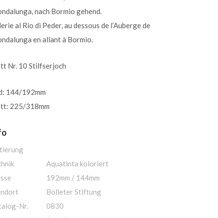
ondalunga, nach Bormio gehend.
erie al Rio di Peder, au dessous de l’Auberge de
ndalunga en allant à Bormio.
tt Nr. 10 Stilfserjoch
ld: 144/192mm
att: 225/318mm
fo
tierung
chnik
Aquatinta koloriert
sse
192mm / 144mm
andort
Bolleter Stiftung
talog-Nr.
0830