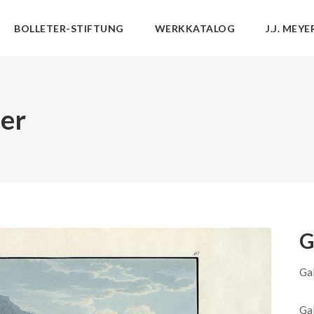
BOLLETER-STIFTUNG
WERKKATALOG
J.J. MEYE
der
G
Gal
Gal