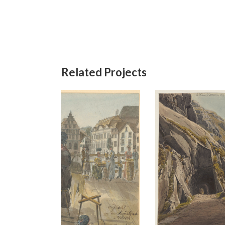
Related Projects
Zürich,
Das Urnerloch 1819(?)
Aquarell
/
Bleistift