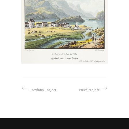
Souvenirs de Saint Maurice et
ses environs dans la haute
Engadine Canton des Grisons
Aquatinta
Previous Project
Next Project