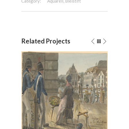
Category:
Aquarell, Bleistift
Related Projects
Hauptwache in Zürich,
Das Urnerloch 1
1814
Aquarell
/
Bleistif
Aquarell