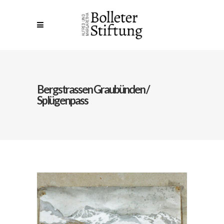
Bergstrassen Graubünden /
Splügenpass