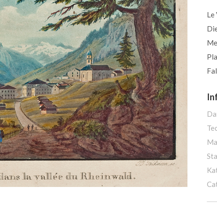
Le 
Di
Mey
Pla
Fal
In
Da
Te
Ma
St
Ka
Ca