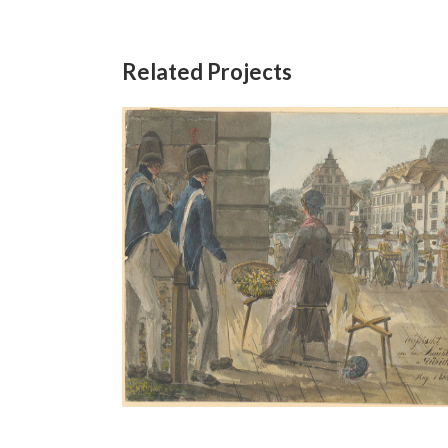
Related Projects
lp, im
Bei der Hauptwache in Zürich,
sten
1814
Aquarell