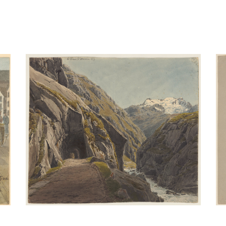
Das Urnerloch 1819(?)
Aquarell
/
Bleistift