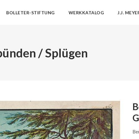
BOLLETER-STIFTUNG
WERKKATALOG
J.J. MEYE
bünden / Splügen
B
G
Be