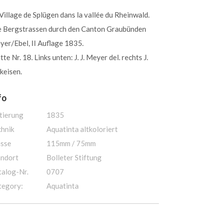
Village de Splügen dans la vallée du Rheinwald.
e Bergstrassen durch den Canton Graubünden
er/Ebel, II Auflage 1835.
tte Nr. 18. Links unten: J. J. Meyer del. rechts J.
keisen.
fo
tierung
1835
chnik
Aquatinta altkoloriert
sse
115mm / 75mm
andort
Bolleter Stiftung
talog-Nr.
0707
tegory:
Aquatinta