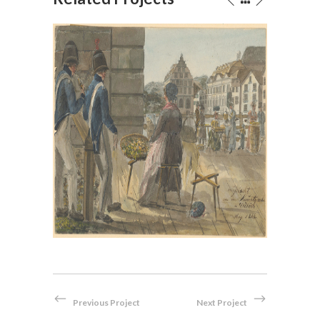
, im
Bei der Hauptwache in Zürich,
en
1814
Aquarell
Previous Project
Next Project