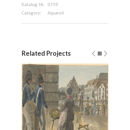
Katalog-Nr.
0759
Category:
Aquarell
Related Projects
Bei der Hauptwache in Zürich,
Das Ur
1814
Aq
Aquarell