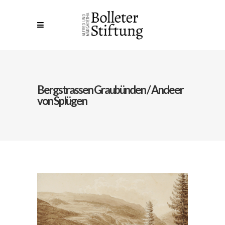
Bergstrassen Graubünden / Andeer
von Splügen