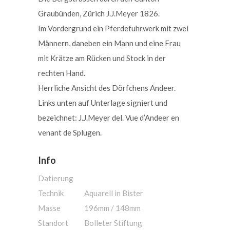
Graubünden, Zürich J.J.Meyer 1826.
Im Vordergrund ein Pferdefuhrwerk mit zwei
Männern, daneben ein Mann und eine Frau
mit Krätze am Rücken und Stock in der
rechten Hand.
Herrliche Ansicht des Dörfchens Andeer.
Links unten auf Unterlage signiert und
bezeichnet: J.J.Meyer del. Vue d’Andeer en
venant de Splugen.
Info
Datierung
Technik
Aquarell in Bister
Masse
196mm / 148mm
Standort
Bolleter Stiftung