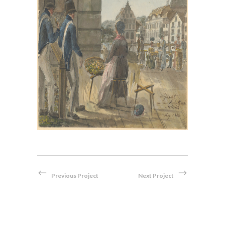
, im
Bei der Hauptwache in Zürich,
en
1814
Aquarell
Previous Project
Next Project