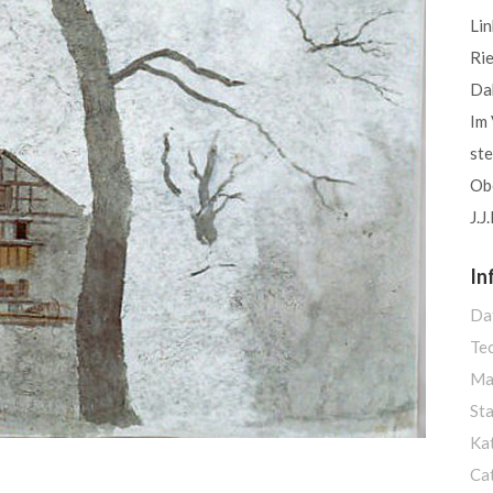
Lin
Ri
Da
Im
ste
Obe
J.J
In
Da
Te
Ma
St
Ka
Ca