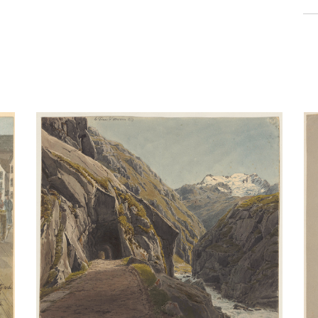
Hofbrücke Luzern 1820
Aquarell
/
Bleistift