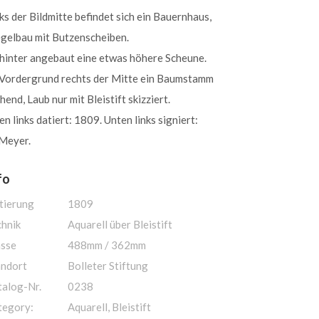
ks der Bildmitte befindet sich ein Bauernhaus,
egelbau mit Butzenscheiben.
hinter angebaut eine etwas höhere Scheune.
 Vordergrund rechts der Mitte ein Baumstamm
hend, Laub nur mit Bleistift skizziert.
n links datiert: 1809. Unten links signiert:
.Meyer.
fo
tierung
1809
chnik
Aquarell über Bleistift
sse
488mm / 362mm
andort
Bolleter Stiftung
talog-Nr.
0238
tegory:
Aquarell, Bleistift