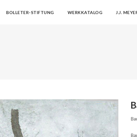
BOLLETER-STIFTUNG
WERKKATALOG
J.J. MEYE
B
Ba
Ba