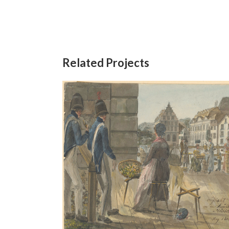
Related Projects
Zürich,
Das Urnerloch 1819(?)
Aquarell
/
Bleistift