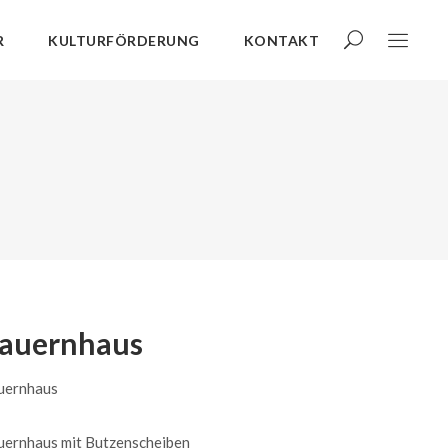
R
KULTURFÖRDERUNG
KONTAKT
auernhaus
uernhaus
uernhaus mit Butzenscheiben